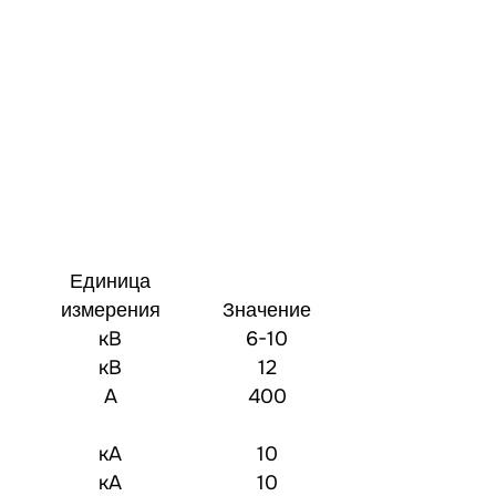
Единица
измерения
Значение
кВ
6-10
кВ
12
А
400
кА
10
кА
10