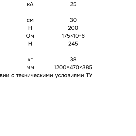
кА
25
см
30
Н
200
Ом
175×10-6
Н
245
кг
38
мм
1200×470×385
твии с техническими условиями ТУ