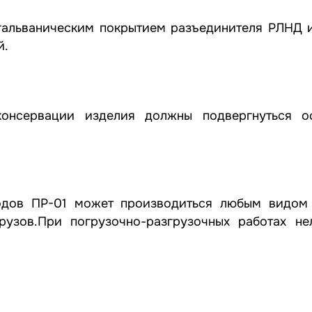
с гальваническим покрытием разъединителя РЛНД
й.
консервации изделия должны подвергнуться 
одов ПР-01 может производиться любым видом 
узов.При погрузочно-разгрузочных работах нел