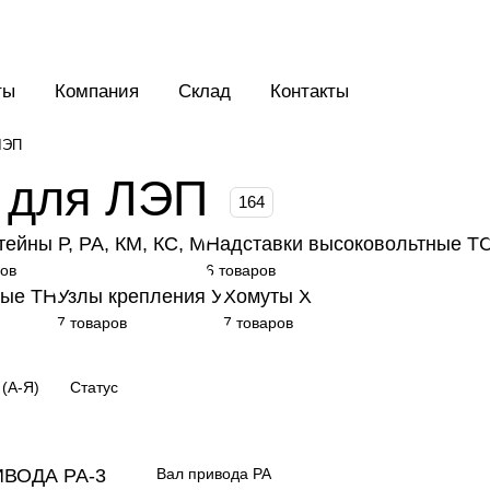
ты
Компания
Склад
Контакты
ЛЭП
 для ЛЭП
164
ейны Р, РА, КМ, КС, М
Надставки высоковольтные Т
ров
6 товаров
ные ТН
Узлы крепления У
Хомуты Х
7 товаров
7 товаров
(А-Я)
Статус
Вал привода РА