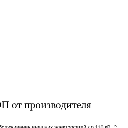
П от производителя
бслуживания внешних электросетей до 110 кВ. С