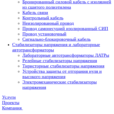
Бронированный силовой кабель с изоляцией
из сшитого полиэтилена
Кабель связи
Контрольный кабель
Неизолированный провод
Провод самонесущий изолированный СИП
Провод установочный
Сигнально-блокировочный кабель
Стабилизаторы напряжения и лабораторные
автотрансформаторы
Лабораторные автотрансформаторы ЛАТРы
Релейные стабилизаторы напряжения
Тиристорные стабилизаторы напряжения
Устройства защиты от отгорания нуля и
высокого напряжения
Электромеханические стабилизаторы
напряжения
Услуги
Проекты
Компания