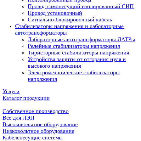
Провод самонесущий изолированный СИП
Провод установочный
Сигнально-блокировочный кабель
Стабилизаторы напряжения и лабораторные
автотрансформаторы
Лабораторные автотрансформаторы ЛАТРы
Релейные стабилизаторы напряжения
Тиристорные стабилизаторы напряжения
Устройства защиты от отгорания нуля и
высокого напряжения
Электромеханические стабилизаторы
напряжения
Услуги
Каталог продукции
Собственное производство
Все для ЛЭП
Высоковольтное оборудование
Низковольтное оборудование
Кабеленесущие системы