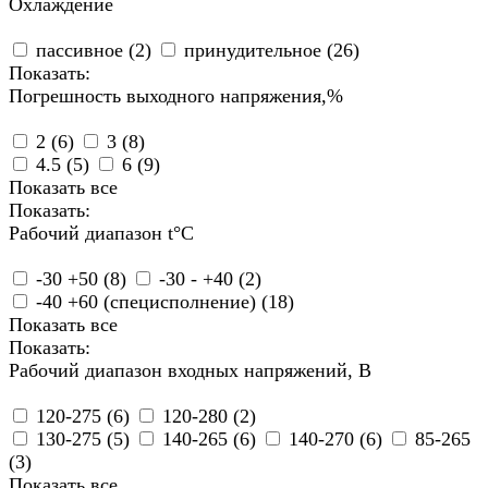
Охлаждение
пассивное (
2
)
принудительное (
26
)
Показать:
Погрешность выходного напряжения,%
2 (
6
)
3 (
8
)
4.5 (
5
)
6 (
9
)
Показать все
Показать:
Рабочий диапазон t°С
-30 +50 (
8
)
-30 - +40 (
2
)
-40 +60 (специсполнение) (
18
)
Показать все
Показать:
Рабочий диапазон входных напряжений, В
120-275 (
6
)
120-280 (
2
)
130-275 (
5
)
140-265 (
6
)
140-270 (
6
)
85-265
(
3
)
Показать все