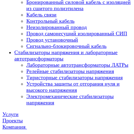
Бронированный силовой кабель с изоляцией
из сшитого полиэтилена
Кабель связи
Контрольный кабель
Неизолированный провод
Провод самонесущий изолированный СИП
Провод установочный
Сигнально-блокировочный кабель
Стабилизаторы напряжения и лабораторные
автотрансформаторы
Лабораторные автотрансформаторы ЛАТРы
Релейные стабилизаторы напряжения
Тиристорные стабилизаторы напряжения
Устройства защиты от отгорания нуля и
высокого напряжения
Электромеханические стабилизаторы
напряжения
Услуги
Проекты
Компания