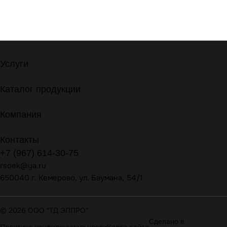
Услуги
Каталог продукции
Компания
Контакты
+7 (967) 614-30-75
rsoek@ya.ru
650040 г. Кемерово, ул. Баумана, 54/1
© 2026 ООО "ТД ЭЛПРО"
Сделано в