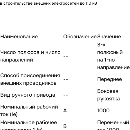
в строительстве внешних электросетей до 110 кВ
Наименование
Обозначение
Значение
3-х
Число полюсов и число
полюсный
--
направлений
на 1-но
направление
Способ присоединения
--
Переднее
внешних проводников
Боковая
Вид ручного привода
--
рукоятка
Номинальный рабочий
А
1000
ток (Ie)
Номинальное рабочее
Переменный
В