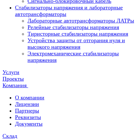
Сигнально-блокировочный кабель
Стабилизаторы напряжения и лабораторные
автотрансформаторы
Лабораторные автотрансформаторы ЛАТРы
Релейные стабилизаторы напряжения
Тиристорные стабилизаторы напряжения
Устройства защиты от отгорания нуля и
высокого напряжения
Электромеханические стабилизаторы
напряжения
Услуги
Проекты
Компания
О компании
Лицензии
Партнеры
Реквизиты
Документы
Склад