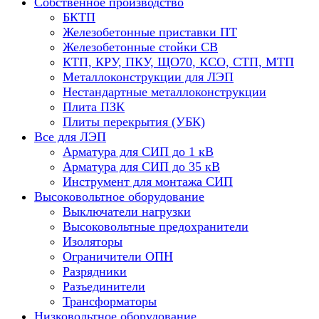
Собственное производство
БКТП
Железобетонные приставки ПТ
Железобетонные стойки СВ
КТП, КРУ, ПКУ, ЩО70, КСО, СТП, МТП
Металлоконструкции для ЛЭП
Нестандартные металлоконструкции
Плита ПЗК
Плиты перекрытия (УБК)
Все для ЛЭП
Арматура для СИП до 1 кВ
Арматура для СИП до 35 кВ
Инструмент для монтажа СИП
Высоковольтное оборудование
Выключатели нагрузки
Высоковольтные предохранители
Изоляторы
Ограничители ОПН
Разрядники
Разъединители
Трансформаторы
Низковольтное оборудование