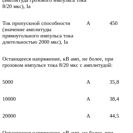
(амплитуда грозового импульса тока
8/20 мкс), Iа
Ток пропускной способности
А
450
(значение амплитуды
прямоугольного импульса тока
длительностью 2000 мкс), Iа
Остающееся напряжение, кВ амп, не более, при
грозовом импульсе тока 8/20 мкс с амплитудой:
5000
A
35,8
10000
A
38,4
20000
A
44,5
Остающееся напряжение, кВ амп, не более, при